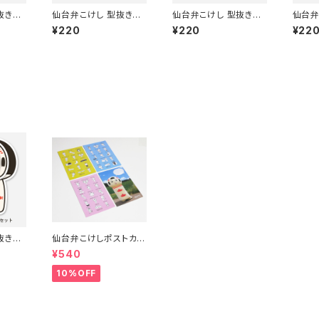
抜きポ
仙台弁こけし 型抜きポ
仙台弁こけし 型抜きポ
仙台弁
がった
ストカード（さくなみちゃ
ストカード（なるこっつぁ
ストカ
¥220
¥220
¥22
ん）
ん）
ん）
抜きポ
仙台弁こけしポストカー
ット）
ド４枚セット（ピンク・ブ
¥540
ルー・イエロー・着ぐる
み）
10%OFF