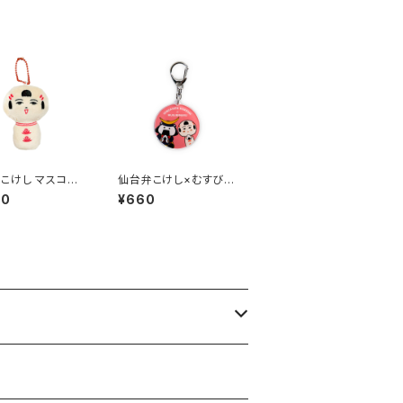
こけし マスコット
仙台弁こけし×むすび丸
るみ ボールチェ
アクリルキーホルダー
10
¥660
 （なるこっつぁ
（ピンク）