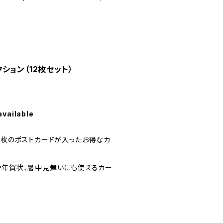
ション（12枚セット）
available
2枚のポストカードが入ったお得なカ
や年賀状、暑中見舞いにも使えるカー