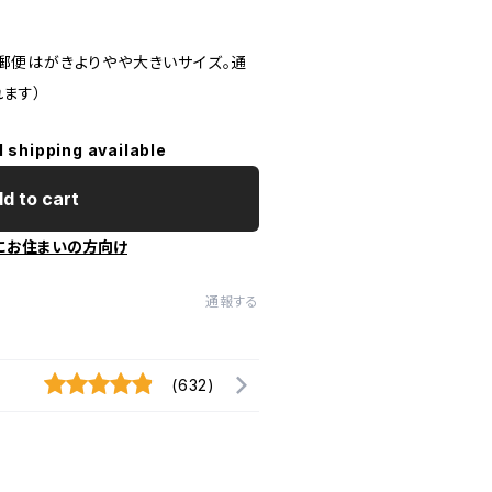
m（郵便はがきよりやや大きいサイズ。通
ます）
l shipping available
d to cart
にお住まいの方向け
通報する
(632)