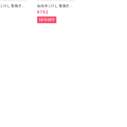
こけし 型抜きポ
仙台弁こけし 型抜きポ
ード（やじろうちゃ
ストカード（４枚セット）
0
¥792
10%OFF