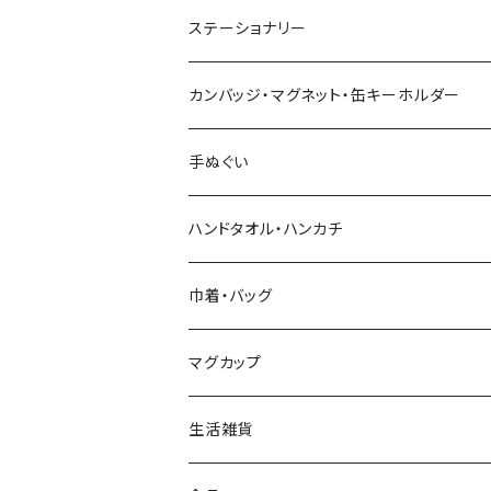
池内潮音工人（弥治郎系）
ステーショナリー
上田康友工人（弥治郎系）
アクリルキーホルダー
カンバッジ・マグネット・缶キーホルダー
新山真由美工人（弥治郎系）
シール
バッジ
手ぬぐい
新山吉紀工人（弥治郎系）
ポストカード
マグネット
ハンドタオル・ハンカチ
星定良工人（弥治郎系）
付箋（ふせん）
巾着・バッグ
平賀輝幸工人（作並系）
スタンプ
エコバッグ
マグカップ
早坂政弘工人（遠刈田系）
ステッカー
ポーチ
生活雑貨