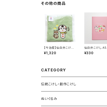
その他の商品
【今治産】仙台弁こけし
仙台弁こけし A5
ハンドタオル （ゴロと一
（フルーツサンド）
¥1,320
¥330
緒・グリーン）
CATEGORY
伝統こけし・創作こけし
木村敦工人（弥治郎系）
ぬいぐるみ