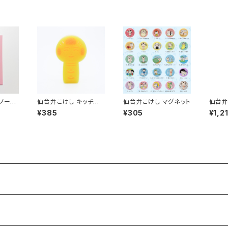
ノート
仙台弁こけし キッチン
仙台弁こけし マグネット
仙台弁
スポンジ
ぬいぐ
¥385
¥305
¥1,2
ーン付
ん）