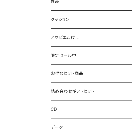
仙台弁こけしのこけし
マスキングテープ
スポンジ
食品
やじろうちゃん
ノート
フォトフレーム
クッション
ばんつぁん
メモ帳
アマビエこけし
いずい
クリアファイル
限定セール中
いひひひ
お得なセット商品
ハカハカ
詰め合わせギフトセット
おしょすい
CD
ズンダリアンシリーズ
データ