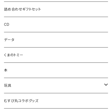
ハカハカ
詰め合わせギフトセット
おしょすい
CD
ズンダリアンシリーズ
データ
コケゾン
くまのトミー
本
玩具
かるた
むすび丸コラボグッズ