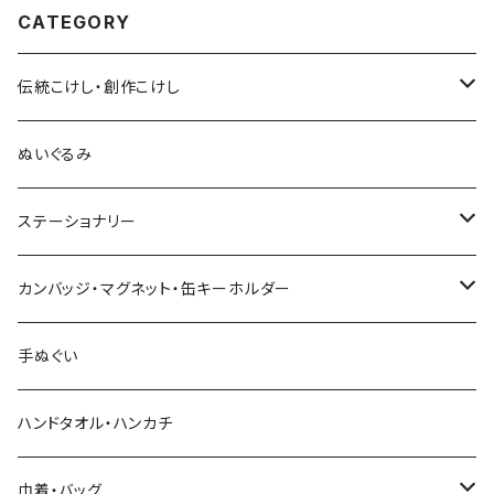
CATEGORY
伝統こけし・創作こけし
木村敦工人（弥治郎系）
ぬいぐるみ
池内潮音工人（弥治郎系）
ステーショナリー
上田康友工人（弥治郎系）
アクリルキーホルダー
カンバッジ・マグネット・缶キーホルダー
新山真由美工人（弥治郎系）
シール
バッジ
手ぬぐい
新山吉紀工人（弥治郎系）
ポストカード
マグネット
ハンドタオル・ハンカチ
星定良工人（弥治郎系）
付箋（ふせん）
巾着・バッグ