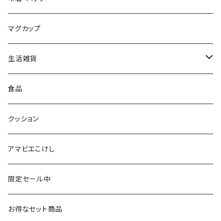
平賀輝幸工人（作並系）
スタンプ
エコバッグ
マグカップ
早坂政弘工人（遠刈田系）
ステッカー
ポーチ
生活雑貨
仙台弁こけしのこけし
マスキングテープ
スポンジ
食品
やじろうちゃん
ノート
フォトフレーム
クッション
ばんつぁん
メモ帳
アマビエこけし
いずい
クリアファイル
限定セール中
いひひひ
お得なセット商品