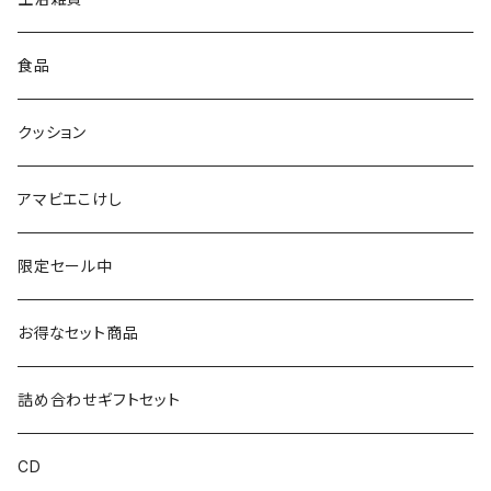
仙台弁こけしのこけし
マスキングテープ
スポンジ
食品
やじろうちゃん
ノート
フォトフレーム
クッション
ばんつぁん
メモ帳
アマビエこけし
いずい
クリアファイル
限定セール中
いひひひ
お得なセット商品
ハカハカ
詰め合わせギフトセット
おしょすい
CD