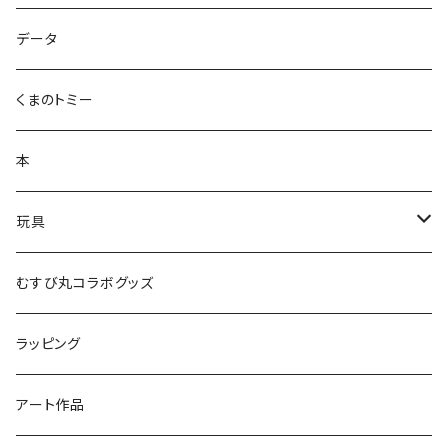
ズンダリアンシリーズ
データ
コケゾン
くまのトミー
本
玩具
かるた
むすび丸コラボグッズ
ラッピング
アート作品