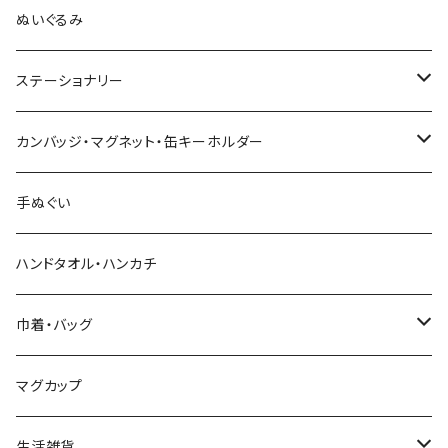
木村敦工人（弥治郎系）
ぬいぐるみ
池内潮音工人（弥治郎系）
ステーショナリー
上田康友工人（弥治郎系）
アクリルキーホルダー
カンバッジ・マグネット・缶キーホルダー
新山真由美工人（弥治郎系）
シール
バッジ
手ぬぐい
新山吉紀工人（弥治郎系）
ポストカード
マグネット
ハンドタオル・ハンカチ
星定良工人（弥治郎系）
付箋（ふせん）
巾着・バッグ
平賀輝幸工人（作並系）
スタンプ
エコバッグ
マグカップ
早坂政弘工人（遠刈田系）
ステッカー
ポーチ
生活雑貨