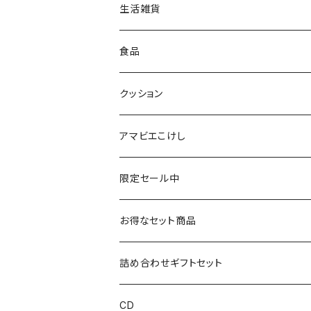
早坂政弘工人（遠刈田系）
ステッカー
ポーチ
生活雑貨
仙台弁こけしのこけし
マスキングテープ
スポンジ
食品
やじろうちゃん
ノート
フォトフレーム
クッション
ばんつぁん
メモ帳
アマビエこけし
いずい
クリアファイル
限定セール中
いひひひ
お得なセット商品
ハカハカ
詰め合わせギフトセット
おしょすい
CD