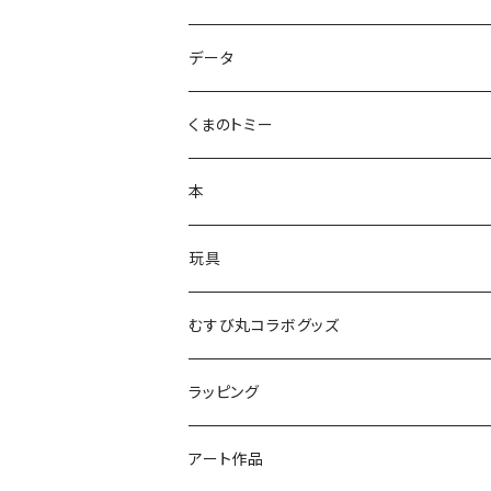
ズンダリアンシリーズ
データ
コケゾン
くまのトミー
本
玩具
かるた
むすび丸コラボグッズ
ラッピング
アート作品