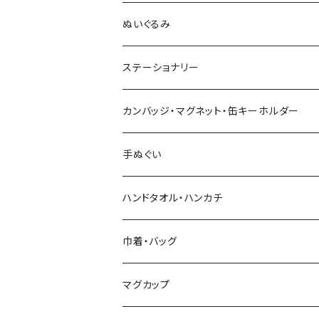
木村敦工人（弥治郎系）
ぬいぐるみ
池内潮音工人（弥治郎系）
ステーショナリー
上田康友工人（弥治郎系）
アクリルキーホルダー
カンバッジ・マグネット・缶キーホルダー
新山真由美工人（弥治郎系）
シール
バッジ
手ぬぐい
新山吉紀工人（弥治郎系）
ポストカード
マグネット
ハンドタオル・ハンカチ
星定良工人（弥治郎系）
付箋（ふせん）
巾着・バッグ
平賀輝幸工人（作並系）
スタンプ
エコバッグ
マグカップ