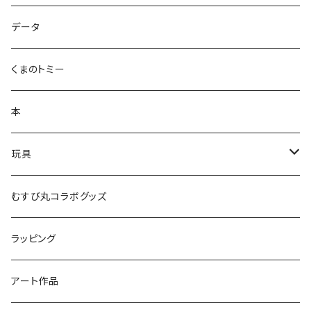
ズンダリアンシリーズ
データ
コケゾン
くまのトミー
本
玩具
かるた
むすび丸コラボグッズ
ラッピング
アート作品