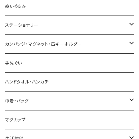
木村敦工人（弥治郎系）
ぬいぐるみ
池内潮音工人（弥治郎系）
ステーショナリー
上田康友工人（弥治郎系）
アクリルキーホルダー
カンバッジ・マグネット・缶キーホルダー
新山真由美工人（弥治郎系）
シール
バッジ
手ぬぐい
新山吉紀工人（弥治郎系）
ポストカード
マグネット
ハンドタオル・ハンカチ
星定良工人（弥治郎系）
付箋（ふせん）
巾着・バッグ
平賀輝幸工人（作並系）
スタンプ
エコバッグ
マグカップ
早坂政弘工人（遠刈田系）
ステッカー
ポーチ
生活雑貨