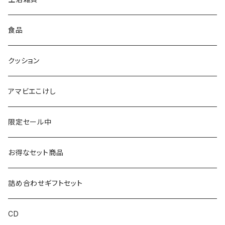
仙台弁こけしのこけし
マスキングテープ
スポンジ
食品
やじろうちゃん
ノート
フォトフレーム
クッション
ばんつぁん
メモ帳
アマビエこけし
いずい
クリアファイル
限定セール中
いひひひ
お得なセット商品
ハカハカ
詰め合わせギフトセット
おしょすい
CD