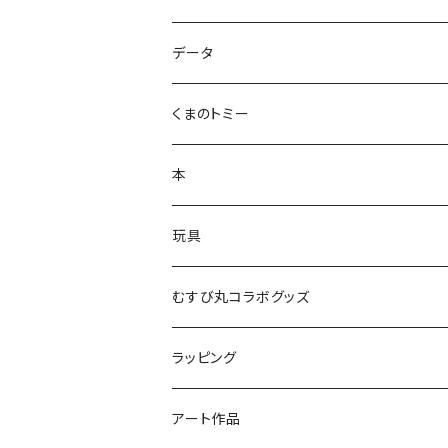
ズンダリアンシリーズ
データ
コケゾン
くまのトミー
本
玩具
かるた
むすび丸コラボグッズ
ラッピング
アート作品