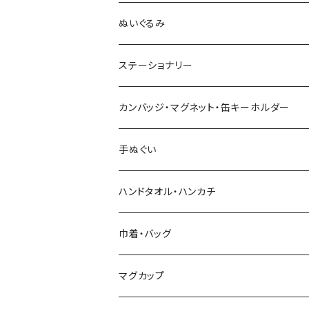
木村敦工人（弥治郎系）
ぬいぐるみ
池内潮音工人（弥治郎系）
ステーショナリー
上田康友工人（弥治郎系）
アクリルキーホルダー
カンバッジ・マグネット・缶キーホルダー
新山真由美工人（弥治郎系）
シール
バッジ
手ぬぐい
新山吉紀工人（弥治郎系）
ポストカード
マグネット
ハンドタオル・ハンカチ
星定良工人（弥治郎系）
付箋（ふせん）
巾着・バッグ
平賀輝幸工人（作並系）
スタンプ
エコバッグ
マグカップ