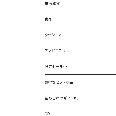
早坂政弘工人（遠刈田系）
ステッカー
ポーチ
生活雑貨
仙台弁こけしのこけし
マスキングテープ
スポンジ
食品
やじろうちゃん
ノート
フォトフレーム
クッション
ばんつぁん
メモ帳
アマビエこけし
いずい
クリアファイル
限定セール中
いひひひ
お得なセット商品
ハカハカ
詰め合わせギフトセット
おしょすい
CD