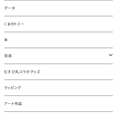
ズンダリアンシリーズ
データ
コケゾン
くまのトミー
本
玩具
かるた
むすび丸コラボグッズ
ラッピング
アート作品