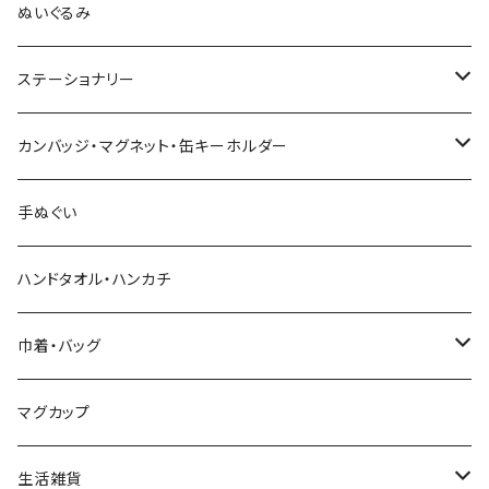
木村敦工人（弥治郎系）
ぬいぐるみ
池内潮音工人（弥治郎系）
ステーショナリー
上田康友工人（弥治郎系）
アクリルキーホルダー
カンバッジ・マグネット・缶キーホルダー
新山真由美工人（弥治郎系）
シール
バッジ
手ぬぐい
新山吉紀工人（弥治郎系）
ポストカード
マグネット
ハンドタオル・ハンカチ
星定良工人（弥治郎系）
付箋（ふせん）
巾着・バッグ
平賀輝幸工人（作並系）
スタンプ
エコバッグ
マグカップ
早坂政弘工人（遠刈田系）
ステッカー
ポーチ
生活雑貨