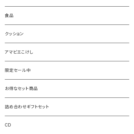
仙台弁こけしのこけし
マスキングテープ
スポンジ
食品
やじろうちゃん
ノート
フォトフレーム
クッション
ばんつぁん
メモ帳
アマビエこけし
いずい
クリアファイル
限定セール中
いひひひ
お得なセット商品
ハカハカ
詰め合わせギフトセット
おしょすい
CD