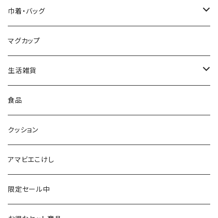
星定良工人（弥治郎系）
付箋（ふせん）
巾着・バッグ
平賀輝幸工人（作並系）
スタンプ
エコバッグ
マグカップ
早坂政弘工人（遠刈田系）
ステッカー
ポーチ
生活雑貨
仙台弁こけしのこけし
マスキングテープ
スポンジ
食品
やじろうちゃん
ノート
フォトフレーム
クッション
ばんつぁん
メモ帳
アマビエこけし
いずい
クリアファイル
限定セール中
いひひひ