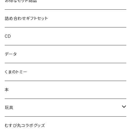
お得なセット商品
ハカハカ
詰め合わせギフトセット
おしょすい
CD
ズンダリアンシリーズ
データ
コケゾン
くまのトミー
本
玩具
かるた
むすび丸コラボグッズ