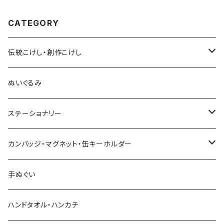
CATEGORY
伝統こけし・創作こけし
木村敦工人（弥治郎系）
ぬいぐるみ
池内潮音工人（弥治郎系）
ステーショナリー
上田康友工人（弥治郎系）
アクリルキーホルダー
カンバッジ・マグネット・缶キーホルダー
新山真由美工人（弥治郎系）
シール
バッジ
手ぬぐい
新山吉紀工人（弥治郎系）
ポストカード
マグネット
ハンドタオル・ハンカチ