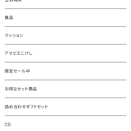
仙台弁こけしのこけし
マスキングテープ
スポンジ
食品
やじろうちゃん
ノート
フォトフレーム
クッション
ばんつぁん
メモ帳
アマビエこけし
いずい
クリアファイル
限定セール中
いひひひ
お得なセット商品
ハカハカ
詰め合わせギフトセット
おしょすい
CD