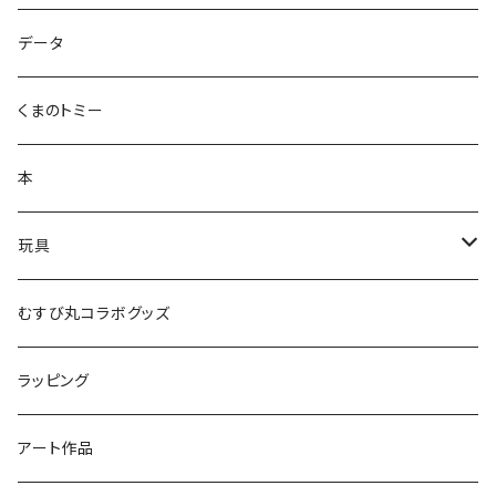
ズンダリアンシリーズ
データ
コケゾン
くまのトミー
本
玩具
かるた
むすび丸コラボグッズ
ラッピング
アート作品