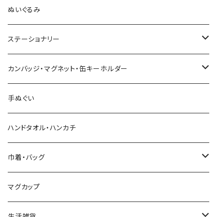
木村敦工人（弥治郎系）
ぬいぐるみ
池内潮音工人（弥治郎系）
ステーショナリー
上田康友工人（弥治郎系）
アクリルキーホルダー
カンバッジ・マグネット・缶キーホルダー
新山真由美工人（弥治郎系）
シール
バッジ
手ぬぐい
新山吉紀工人（弥治郎系）
ポストカード
マグネット
ハンドタオル・ハンカチ
星定良工人（弥治郎系）
付箋（ふせん）
巾着・バッグ
平賀輝幸工人（作並系）
スタンプ
エコバッグ
マグカップ
早坂政弘工人（遠刈田系）
ステッカー
ポーチ
生活雑貨