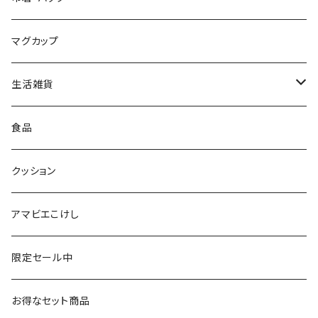
平賀輝幸工人（作並系）
スタンプ
エコバッグ
マグカップ
早坂政弘工人（遠刈田系）
ステッカー
ポーチ
生活雑貨
仙台弁こけしのこけし
マスキングテープ
スポンジ
食品
やじろうちゃん
ノート
フォトフレーム
クッション
ばんつぁん
メモ帳
アマビエこけし
いずい
クリアファイル
限定セール中
いひひひ
お得なセット商品