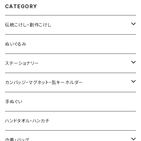
CATEGORY
伝統こけし・創作こけし
木村敦工人（弥治郎系）
ぬいぐるみ
池内潮音工人（弥治郎系）
ステーショナリー
上田康友工人（弥治郎系）
アクリルキーホルダー
カンバッジ・マグネット・缶キーホルダー
新山真由美工人（弥治郎系）
シール
バッジ
手ぬぐい
新山吉紀工人（弥治郎系）
ポストカード
マグネット
ハンドタオル・ハンカチ
星定良工人（弥治郎系）
付箋（ふせん）
巾着・バッグ