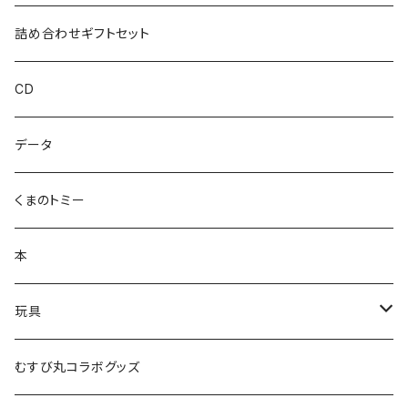
ハカハカ
詰め合わせギフトセット
おしょすい
CD
ズンダリアンシリーズ
データ
コケゾン
くまのトミー
本
玩具
かるた
むすび丸コラボグッズ