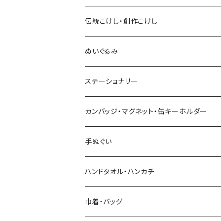
伝統こけし・創作こけし
木村敦工人（弥治郎系）
ぬいぐるみ
池内潮音工人（弥治郎系）
ステーショナリー
上田康友工人（弥治郎系）
アクリルキーホルダー
カンバッジ・マグネット・缶キーホルダー
新山真由美工人（弥治郎系）
シール
バッジ
手ぬぐい
新山吉紀工人（弥治郎系）
ポストカード
マグネット
ハンドタオル・ハンカチ
星定良工人（弥治郎系）
付箋（ふせん）
巾着・バッグ