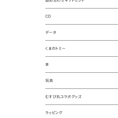
詰め合わせギフトセット
おしょすい
CD
ズンダリアンシリーズ
データ
コケゾン
くまのトミー
本
玩具
かるた
むすび丸コラボグッズ
ラッピング