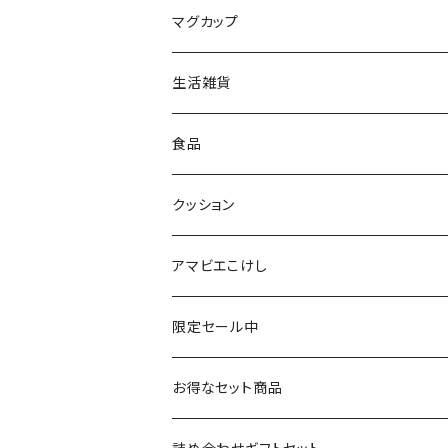
平賀輝幸工人（作並系）
スタンプ
エコバッグ
マグカップ
早坂政弘工人（遠刈田系）
ステッカー
ポーチ
生活雑貨
仙台弁こけしのこけし
マスキングテープ
スポンジ
食品
やじろうちゃん
ノート
フォトフレーム
クッション
ばんつぁん
メモ帳
アマビエこけし
いずい
クリアファイル
限定セール中
いひひひ
お得なセット商品
ハカハカ