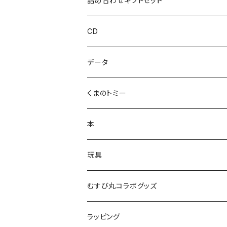
詰め合わせギフトセット
おしょすい
CD
ズンダリアンシリーズ
データ
コケゾン
くまのトミー
本
玩具
かるた
むすび丸コラボグッズ
ラッピング