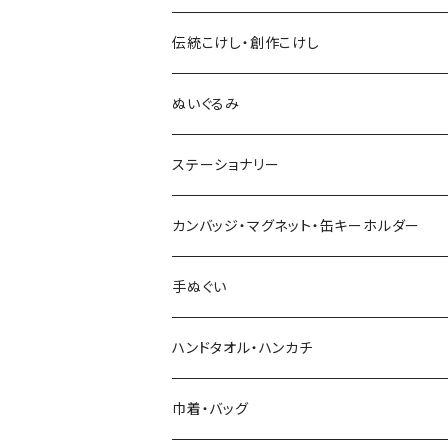
伝統こけし・創作こけし
木村敦工人（弥治郎系）
ぬいぐるみ
池内潮音工人（弥治郎系）
ステーショナリー
上田康友工人（弥治郎系）
アクリルキーホルダー
カンバッジ・マグネット・缶キーホルダー
新山真由美工人（弥治郎系）
シール
バッジ
手ぬぐい
新山吉紀工人（弥治郎系）
ポストカード
マグネット
ハンドタオル・ハンカチ
星定良工人（弥治郎系）
付箋（ふせん）
巾着・バッグ