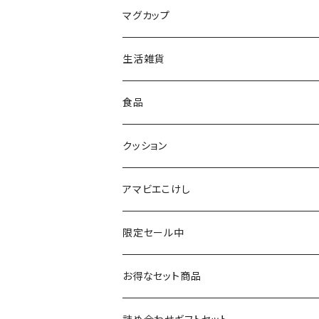
平賀輝幸工人（作並系）
スタンプ
エコバッグ
マグカップ
早坂政弘工人（遠刈田系）
ステッカー
ポーチ
生活雑貨
仙台弁こけしのこけし
マスキングテープ
スポンジ
食品
やじろうちゃん
ノート
フォトフレーム
クッション
ばんつぁん
メモ帳
アマビエこけし
いずい
クリアファイル
限定セール中
いひひひ
お得なセット商品
ハカハカ