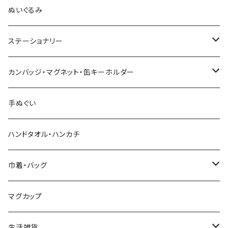
木村敦工人（弥治郎系）
ぬいぐるみ
池内潮音工人（弥治郎系）
ステーショナリー
上田康友工人（弥治郎系）
アクリルキーホルダー
カンバッジ・マグネット・缶キーホルダー
新山真由美工人（弥治郎系）
シール
バッジ
手ぬぐい
新山吉紀工人（弥治郎系）
ポストカード
マグネット
ハンドタオル・ハンカチ
星定良工人（弥治郎系）
付箋（ふせん）
巾着・バッグ
平賀輝幸工人（作並系）
スタンプ
エコバッグ
マグカップ
早坂政弘工人（遠刈田系）
ステッカー
ポーチ
生活雑貨