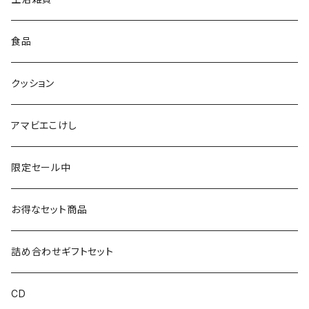
仙台弁こけしのこけし
マスキングテープ
スポンジ
食品
やじろうちゃん
ノート
フォトフレーム
クッション
ばんつぁん
メモ帳
アマビエこけし
いずい
クリアファイル
限定セール中
いひひひ
お得なセット商品
ハカハカ
詰め合わせギフトセット
おしょすい
CD