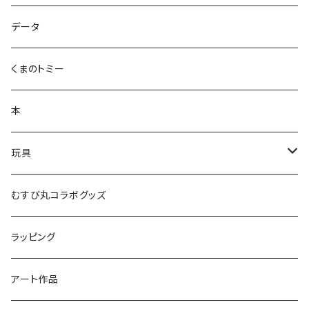
ズンダリアンシリーズ
データ
コケゾン
くまのトミー
本
玩具
かるた
むすび丸コラボグッズ
ラッピング
アート作品