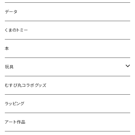
ズンダリアンシリーズ
データ
コケゾン
くまのトミー
本
玩具
かるた
むすび丸コラボグッズ
ラッピング
アート作品