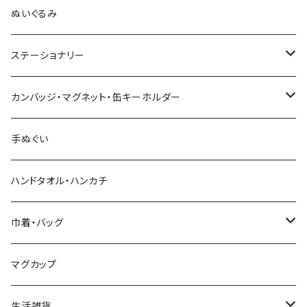
木村敦工人（弥治郎系）
ぬいぐるみ
池内潮音工人（弥治郎系）
ステーショナリー
上田康友工人（弥治郎系）
アクリルキーホルダー
カンバッジ・マグネット・缶キーホルダー
新山真由美工人（弥治郎系）
シール
バッジ
手ぬぐい
新山吉紀工人（弥治郎系）
ポストカード
マグネット
ハンドタオル・ハンカチ
星定良工人（弥治郎系）
付箋（ふせん）
巾着・バッグ
平賀輝幸工人（作並系）
スタンプ
エコバッグ
マグカップ
早坂政弘工人（遠刈田系）
ステッカー
ポーチ
生活雑貨