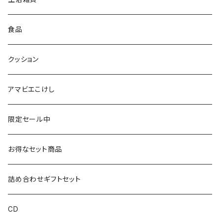
仙台弁こけしのこけし
マスキングテープ
スポンジ
食品
やじろうちゃん
ノート
フォトフレーム
クッション
ばんつぁん
メモ帳
アマビエこけし
いずい
クリアファイル
限定セール中
いひひひ
お得なセット商品
ハカハカ
詰め合わせギフトセット
おしょすい
CD