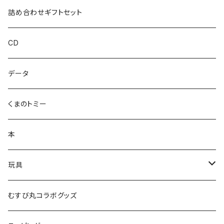
ハカハカ
詰め合わせギフトセット
おしょすい
CD
ズンダリアンシリーズ
データ
コケゾン
くまのトミー
本
玩具
かるた
むすび丸コラボグッズ