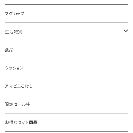
平賀輝幸工人（作並系）
スタンプ
エコバッグ
マグカップ
早坂政弘工人（遠刈田系）
ステッカー
ポーチ
生活雑貨
仙台弁こけしのこけし
マスキングテープ
スポンジ
食品
やじろうちゃん
ノート
フォトフレーム
クッション
ばんつぁん
メモ帳
アマビエこけし
いずい
クリアファイル
限定セール中
いひひひ
お得なセット商品