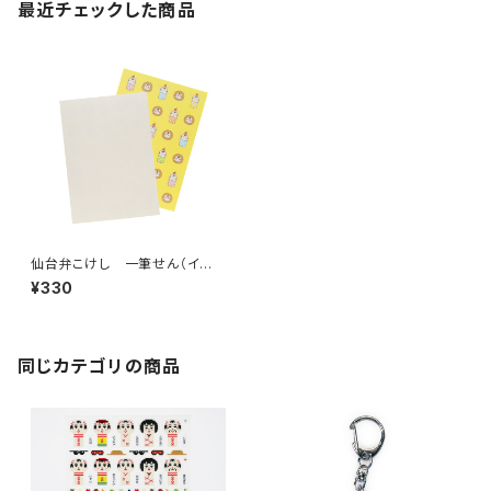
最近チェックした商品
仙台弁こけし 一筆せん（イエ
ロー）
¥330
同じカテゴリの商品