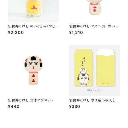
仙台弁こけし ぬいぐるみ（やじろ
仙台弁こけし マスコット ぬいぐ
うちゃん）
るみ ボールチェーン付 （なるこ
¥2,200
¥1,210
っつぁん）
仙台弁こけし 立体マグネット
仙台弁こけし ポチ袋 5枚入（ほ
んの気もづ）
¥440
¥330