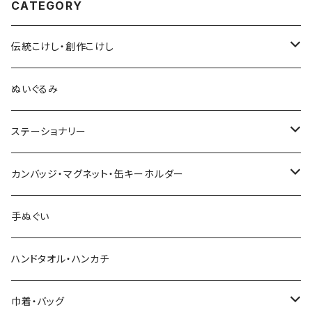
CATEGORY
伝統こけし・創作こけし
木村敦工人（弥治郎系）
ぬいぐるみ
池内潮音工人（弥治郎系）
ステーショナリー
上田康友工人（弥治郎系）
アクリルキーホルダー
カンバッジ・マグネット・缶キーホルダー
新山真由美工人（弥治郎系）
シール
バッジ
手ぬぐい
新山吉紀工人（弥治郎系）
ポストカード
マグネット
ハンドタオル・ハンカチ
星定良工人（弥治郎系）
付箋（ふせん）
巾着・バッグ