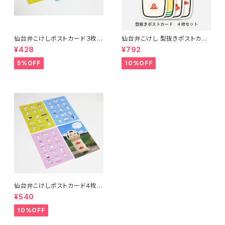
仙台弁こけしポストカード３枚セ
仙台弁こけし 型抜きポストカー
ット（ピンク・ブルー・イエロー）
ド（４枚セット）
¥428
¥792
5%OFF
10%OFF
仙台弁こけしポストカード４枚セ
ット（ピンク・ブルー・イエロー・
¥540
着ぐるみ）
10%OFF