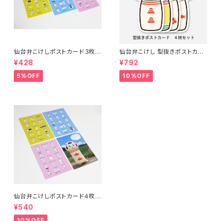
仙台弁こけしポストカード３枚セ
仙台弁こけし 型抜きポストカー
ット（ピンク・ブルー・イエロー）
ド（４枚セット）
¥428
¥792
5%OFF
10%OFF
仙台弁こけしポストカード４枚セ
ット（ピンク・ブルー・イエロー・
¥540
着ぐるみ）
10%OFF