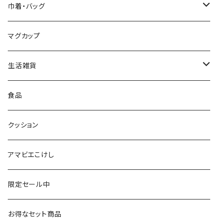
星定良工人（弥治郎系）
付箋（ふせん）
巾着・バッグ
平賀輝幸工人（作並系）
スタンプ
エコバッグ
マグカップ
早坂政弘工人（遠刈田系）
ステッカー
ポーチ
生活雑貨
仙台弁こけしのこけし
マスキングテープ
スポンジ
食品
やじろうちゃん
ノート
フォトフレーム
クッション
ばんつぁん
メモ帳
アマビエこけし
いずい
クリアファイル
限定セール中
いひひひ
お得なセット商品