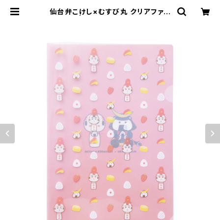
仙台弁こけし×むすび丸 クリアファイ
ル（A4） | 仙台弁こけし公式オンライ
ンショップ