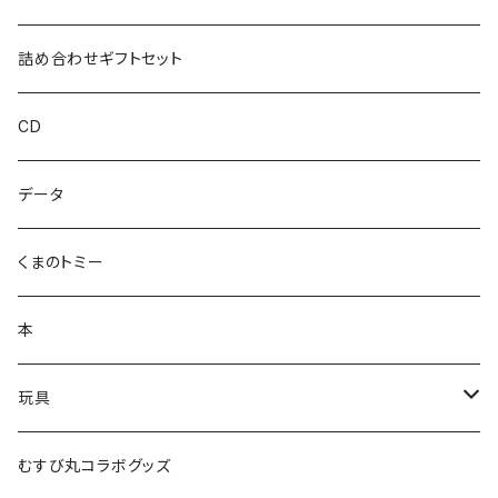
ハカハカ
詰め合わせギフトセット
おしょすい
CD
ズンダリアンシリーズ
データ
コケゾン
くまのトミー
本
玩具
かるた
むすび丸コラボグッズ