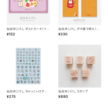
仙台弁こけし ポストカード（フル
仙台弁こけし ポチ袋 5枚入（だ
ーツサンド）
るま）
¥152
¥330
仙台弁こけし ちゃっこいスケジ
仙台弁こけし スタンプ
ュールシール
¥275
¥880