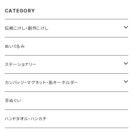
CATEGORY
伝統こけし・創作こけし
木村敦工人（弥治郎系）
ぬいぐるみ
池内潮音工人（弥治郎系）
ステーショナリー
上田康友工人（弥治郎系）
アクリルキーホルダー
カンバッジ・マグネット・缶キーホルダー
新山真由美工人（弥治郎系）
シール
バッジ
手ぬぐい
新山吉紀工人（弥治郎系）
ポストカード
マグネット
ハンドタオル・ハンカチ