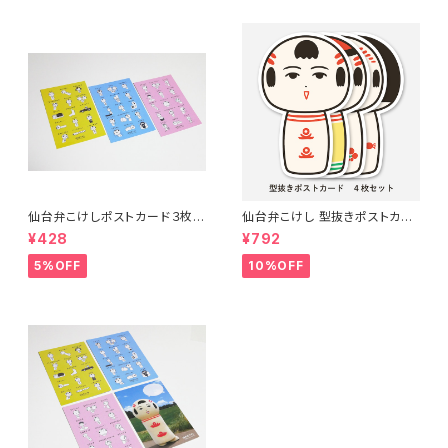
仙台弁こけしポストカード３枚セ
仙台弁こけし 型抜きポストカー
ット（ピンク・ブルー・イエロー）
ド（４枚セット）
¥428
¥792
5%OFF
10%OFF