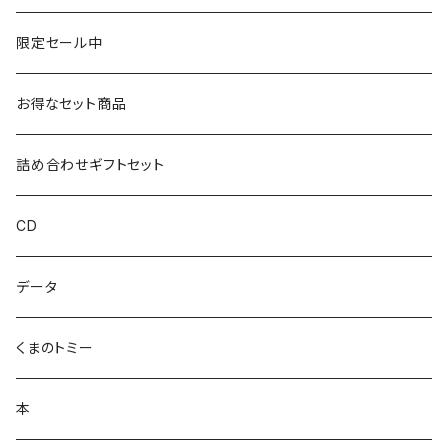
いずい
クリアファイル
限定セール中
いひひひ
お得なセット商品
ハカハカ
詰め合わせギフトセット
おしょすい
CD
ズンダリアンシリーズ
データ
コケゾン
くまのトミー
本