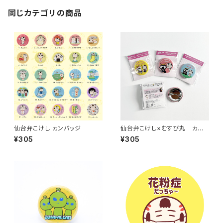
同じカテゴリの商品
仙台弁こけし カンバッジ
仙台弁こけし×むすび丸 カン
バッジ
¥305
¥305