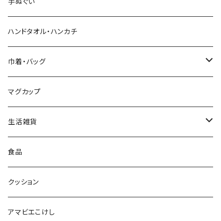
新山真由美工人（弥治郎系）
シール
バッジ
手ぬぐい
新山吉紀工人（弥治郎系）
ポストカード
マグネット
ハンドタオル・ハンカチ
星定良工人（弥治郎系）
付箋（ふせん）
巾着・バッグ
平賀輝幸工人（作並系）
スタンプ
エコバッグ
マグカップ
早坂政弘工人（遠刈田系）
ステッカー
ポーチ
生活雑貨
仙台弁こけしのこけし
マスキングテープ
スポンジ
食品
やじろうちゃん
ノート
フォトフレーム
クッション
ばんつぁん
メモ帳
アマビエこけし