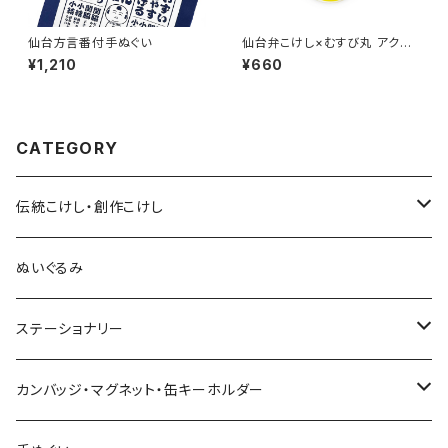
仙台方言番付手ぬぐい
仙台弁こけし×むすび丸 アクリ
ルキーホルダー（イエロー）
¥1,210
¥660
CATEGORY
伝統こけし・創作こけし
木村敦工人（弥治郎系）
ぬいぐるみ
池内潮音工人（弥治郎系）
ステーショナリー
上田康友工人（弥治郎系）
アクリルキーホルダー
カンバッジ・マグネット・缶キーホルダー