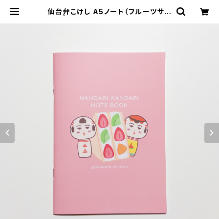
仙台弁こけし A5ノート（フルーツサン
ド） | 仙台弁こけし公式オンラインシ
ョップ