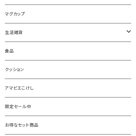
平賀輝幸工人（作並系）
スタンプ
エコバッグ
マグカップ
早坂政弘工人（遠刈田系）
ステッカー
ポーチ
生活雑貨
仙台弁こけしのこけし
マスキングテープ
スポンジ
食品
やじろうちゃん
ノート
フォトフレーム
クッション
ばんつぁん
メモ帳
アマビエこけし
いずい
クリアファイル
限定セール中
いひひひ
お得なセット商品