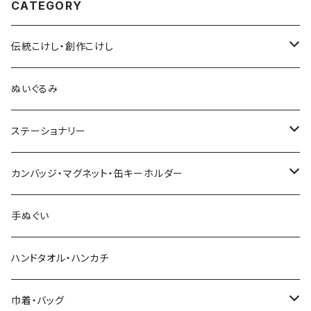
CATEGORY
伝統こけし・創作こけし
木村敦工人（弥治郎系）
ぬいぐるみ
池内潮音工人（弥治郎系）
ステーショナリー
上田康友工人（弥治郎系）
アクリルキーホルダー
カンバッジ・マグネット・缶キーホルダー
新山真由美工人（弥治郎系）
シール
バッジ
手ぬぐい
新山吉紀工人（弥治郎系）
ポストカード
マグネット
ハンドタオル・ハンカチ
星定良工人（弥治郎系）
付箋（ふせん）
巾着・バッグ