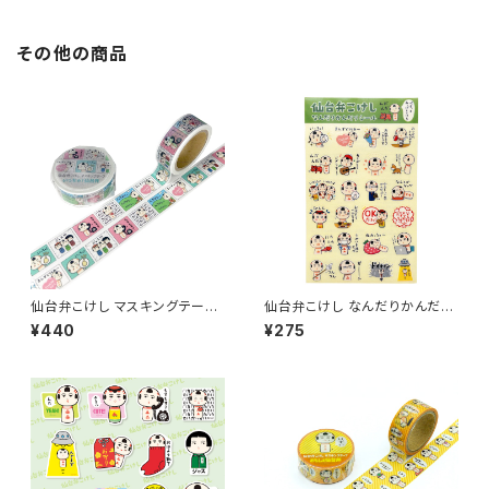
その他の商品
仙台弁こけし マスキングテープ
仙台弁こけし なんだりかんだり
（いっちゃ！仙台弁）
シール
¥440
¥275