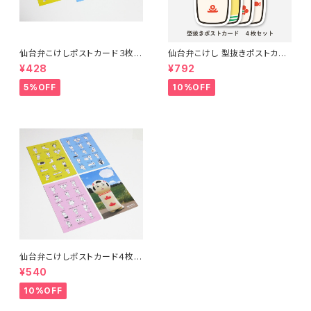
仙台弁こけしポストカード３枚セ
仙台弁こけし 型抜きポストカー
ット（ピンク・ブルー・イエロー）
ド（４枚セット）
¥428
¥792
5%OFF
10%OFF
仙台弁こけしポストカード４枚セ
ット（ピンク・ブルー・イエロー・
¥540
着ぐるみ）
10%OFF