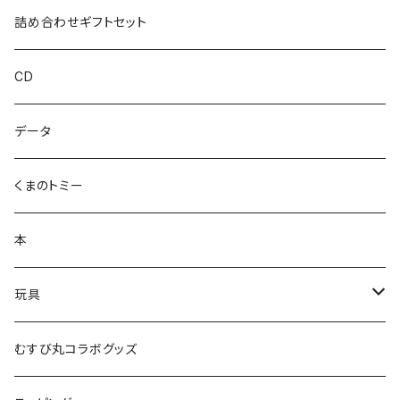
ハカハカ
詰め合わせギフトセット
おしょすい
CD
ズンダリアンシリーズ
データ
コケゾン
くまのトミー
本
玩具
かるた
むすび丸コラボグッズ