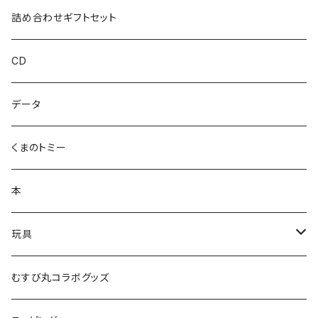
ハカハカ
詰め合わせギフトセット
おしょすい
CD
ズンダリアンシリーズ
データ
コケゾン
くまのトミー
本
玩具
かるた
むすび丸コラボグッズ