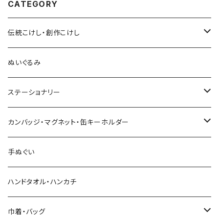
CATEGORY
伝統こけし・創作こけし
木村敦工人（弥治郎系）
ぬいぐるみ
池内潮音工人（弥治郎系）
ステーショナリー
上田康友工人（弥治郎系）
アクリルキーホルダー
カンバッジ・マグネット・缶キーホルダー
新山真由美工人（弥治郎系）
シール
バッジ
手ぬぐい
新山吉紀工人（弥治郎系）
ポストカード
マグネット
ハンドタオル・ハンカチ
星定良工人（弥治郎系）
付箋（ふせん）
巾着・バッグ