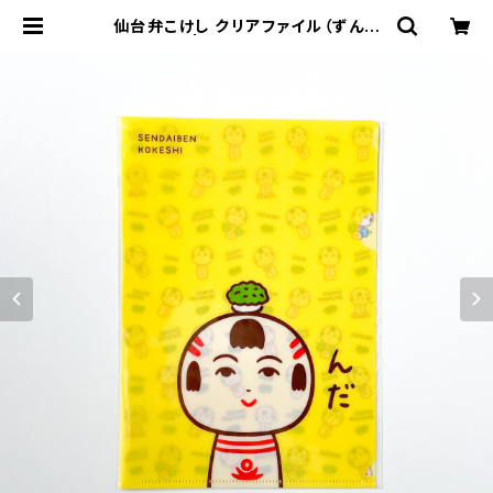
仙台弁こけし クリアファイル（ずんだ
もづ・A5） | 仙台弁こけし公式オンラ
インショップ