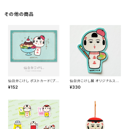
その他の商品
仙台弁こけし ポストカード（プリ
仙台弁こけし展 オリジナルステ
ンアラモード）
ッカー
¥152
¥330