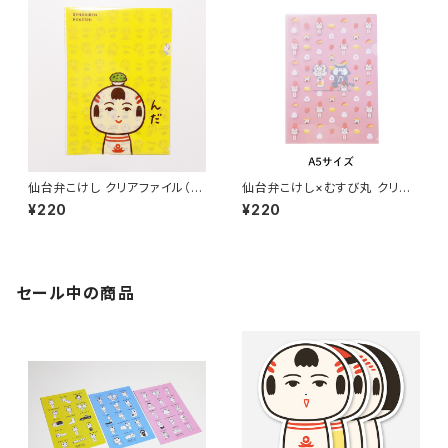
仙台弁こけし クリアファイル（ず
仙台弁こけし×むすび丸 クリア
んだもづ）
ファイル（A5）
¥220
¥220
セール中の商品