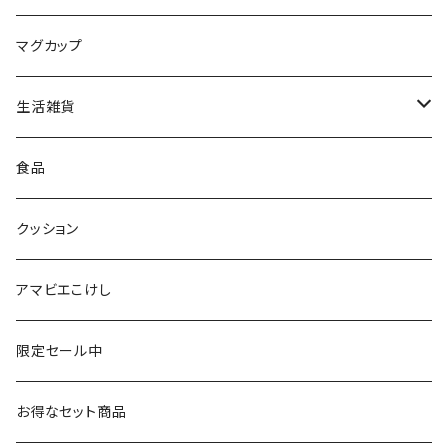
平賀輝幸工人（作並系）
スタンプ
エコバッグ
マグカップ
早坂政弘工人（遠刈田系）
ステッカー
ポーチ
生活雑貨
仙台弁こけしのこけし
マスキングテープ
スポンジ
食品
やじろうちゃん
ノート
フォトフレーム
クッション
ばんつぁん
メモ帳
アマビエこけし
いずい
クリアファイル
限定セール中
いひひひ
お得なセット商品