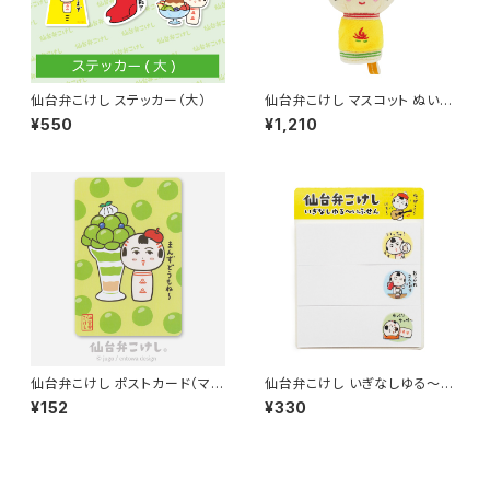
仙台弁こけし ステッカー（大）
仙台弁こけし マスコット ぬいぐ
るみ ボールチェーン付 （やじろ
¥550
¥1,210
うちゃん）
仙台弁こけし ポストカード（マス
仙台弁こけし いぎなしゆる～い
カット）
ふせん
¥152
¥330