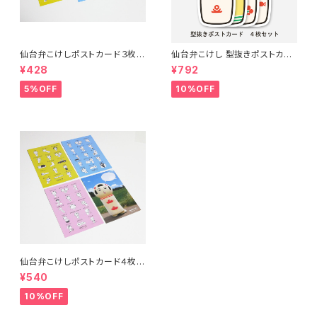
仙台弁こけしポストカード３枚セ
仙台弁こけし 型抜きポストカー
ット（ピンク・ブルー・イエロー）
ド（４枚セット）
¥428
¥792
5%OFF
10%OFF
仙台弁こけしポストカード４枚セ
ット（ピンク・ブルー・イエロー・
¥540
着ぐるみ）
10%OFF