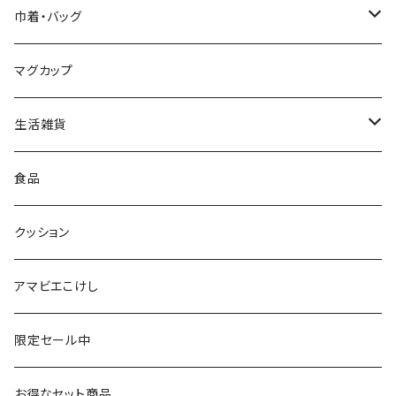
星定良工人（弥治郎系）
付箋（ふせん）
巾着・バッグ
平賀輝幸工人（作並系）
スタンプ
エコバッグ
マグカップ
早坂政弘工人（遠刈田系）
ステッカー
ポーチ
生活雑貨
仙台弁こけしのこけし
マスキングテープ
スポンジ
食品
やじろうちゃん
ノート
フォトフレーム
クッション
ばんつぁん
メモ帳
アマビエこけし
いずい
クリアファイル
限定セール中
いひひひ
お得なセット商品