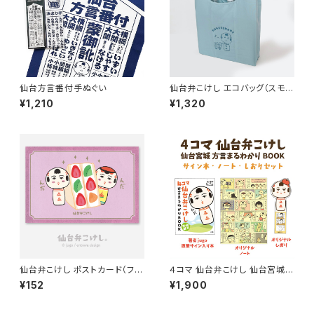
仙台方言番付手ぬぐい
仙台弁こけし エコバッグ（スモー
キーブルー）
¥1,210
¥1,320
仙台弁こけし ポストカード（フル
４コマ 仙台弁こけし 仙台宮城
ーツサンド）
方言まるわかりBOOK【サイン
¥152
¥1,900
本・ノート・しおりセット】