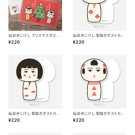
仙台弁こけし クリスマスポスト
仙台弁こけし 型抜きポストカー
カード
ド（とおがったちゃん）
¥220
¥220
仙台弁こけし 型抜きポストカー
仙台弁こけし 型抜きポストカー
ド（さくなみちゃん）
ド（なるこっつぁん）
¥220
¥220