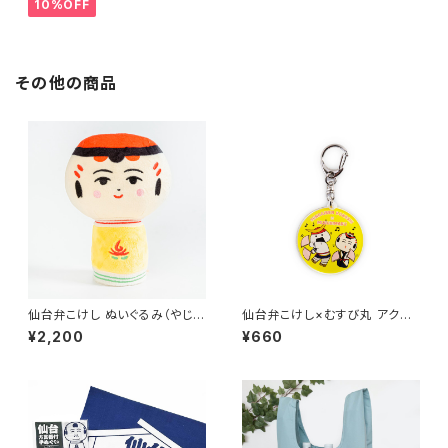
10%OFF
その他の商品
仙台弁こけし ぬいぐるみ（やじろ
仙台弁こけし×むすび丸 アクリ
うちゃん）
ルキーホルダー（イエロー）
¥2,200
¥660