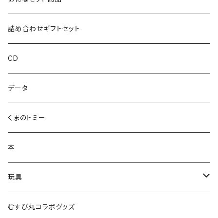
ハカハカ
詰め合わせギフトセット
おしょすい
CD
ズンダリアンシリーズ
データ
コケゾン
くまのトミー
本
玩具
かるた
むすび丸コラボグッズ