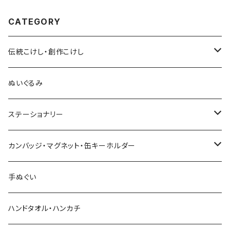
CATEGORY
伝統こけし・創作こけし
木村敦工人（弥治郎系）
ぬいぐるみ
池内潮音工人（弥治郎系）
ステーショナリー
上田康友工人（弥治郎系）
アクリルキーホルダー
カンバッジ・マグネット・缶キーホルダー
新山真由美工人（弥治郎系）
シール
バッジ
手ぬぐい
新山吉紀工人（弥治郎系）
ポストカード
マグネット
ハンドタオル・ハンカチ